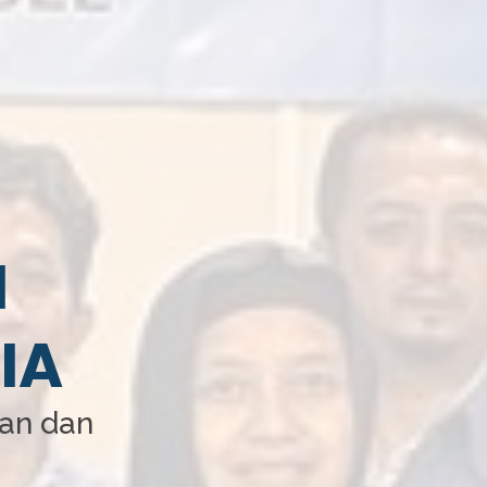
I
IA
aan dan