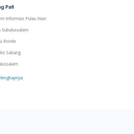
g Pafi
em Informasi Pulau Nasi
a Subulussalam
au Rondo
ko Sabang
ulussalam
elengkapnya