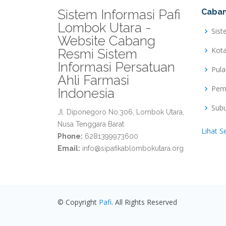
Sistem Informasi Pafi
Caban
Lombok Utara -
Sist
Website Cabang
Kot
Resmi Sistem
Informasi Persatuan
Pul
Ahli Farmasi
Pem
Indonesia
Sub
Jl. Diponegoro No.306, Lombok Utara,
Nusa Tenggara Barat
Lihat S
Phone:
6281399973600
Email:
info@sipafikablombokutara.org
© Copyright
Pafi
. All Rights Reserved